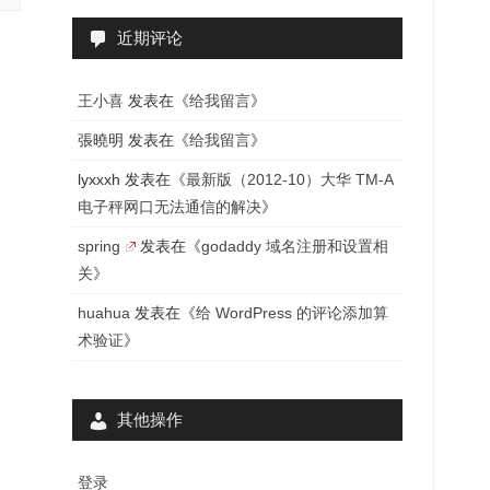
近期评论
王小喜
发表在《
给我留言
》
張曉明
发表在《
给我留言
》
lyxxxh
发表在《
最新版（2012-10）大华 TM-A
电子秤网口无法通信的解决
》
spring
发表在《
godaddy 域名注册和设置相
关
》
huahua
发表在《
给 WordPress 的评论添加算
术验证
》
其他操作
登录