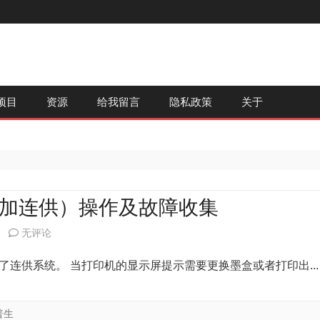
跳
项目
资源
给我留言
隐私政策
关于
至
内
容
体机（加连供）操作及故障收集
Epson
无评论
620F
机，配置了连供系统。 当打印机的显示屏提示需要更换墨盒或者打印出...
多
功
普生