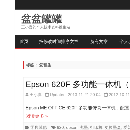
盆盆罐罐
王小喜的个人技术资料搜集站
首页
按修改时间排序文章
所有文章
个人
标签：
爱普生
Epson 620F 多功能一
王小喜
Updated: 2013-11-21 20:04
2012-10-11
Epson ME OFFICE 620F 多功能传真一体
阅读更多 »
零售其他
620
,
epson
,
充墨
,
打印机
,
更换墨盒
,
爱