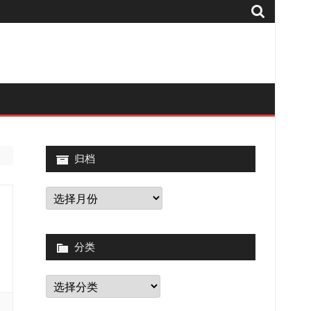
归档
归
档
分类
分
类