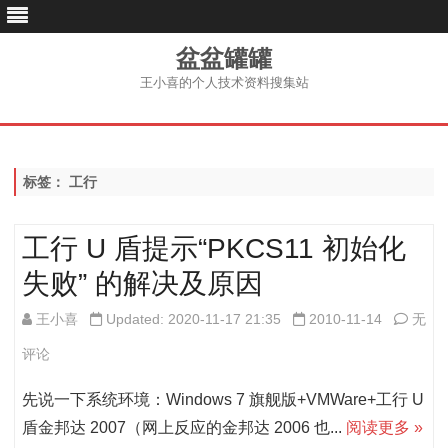
盆盆罐罐
王小喜的个人技术资料搜集站
跳
至
内
容
标签：
工行
工行 U 盾提示“PKCS11 初始化
失败” 的解决及原因
工
王小喜
Updated: 2020-11-17 21:35
2010-11-14
无
行
评论
U
先说一下系统环境：Windows 7 旗舰版+VMWare+工行 U
盾
盾金邦达 2007（网上反应的金邦达 2006 也...
阅读更多 »