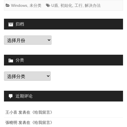
提
Windows
,
未分类
U盾
,
初始化
,
工行
,
解决办法
示
“PKC
归档
初
归
档
始
化
分类
失
败”
分
类
的
解
近期评论
决
及
王小喜
发表在《
给我留言
》
原
張曉明
发表在《
给我留言
》