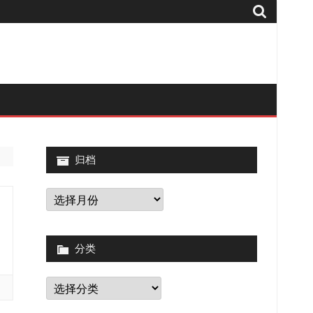
归档
归
档
分类
分
类