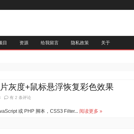
跳
项目
资源
给我留言
隐私政策
关于
至
内
容
 实现图片灰度+鼠标悬浮恢复彩色效果
WordPress
8
有 2 条评论
中
ipt 或 PHP 脚本，CSS3 Filter...
阅读更多 »
用
CSS