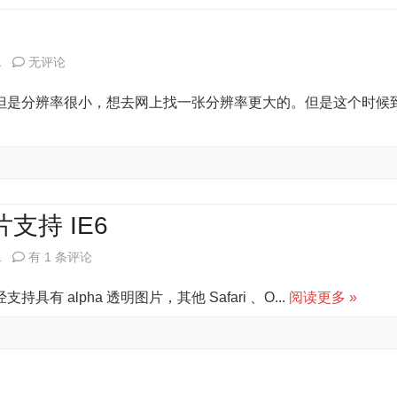
实
现
用
1
无评论
图
图
但是分辨率很小，想去网上找一张分辨率更大的。但是这个时候
片
片
灰
找
度
图
+鼠
片
片支持 IE6
标
使
1
有 1 条评论
悬
phpBB
浮
持具有 alpha 透明图片，其他 Safari 、O...
阅读更多 »
中
恢
的
复
PNG
彩