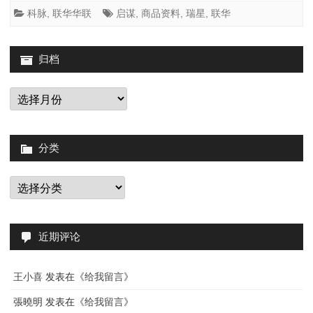
系
科脉
,
联华华联
启谋
,
商品资料
,
瑞星
,
联华
统
导
归档
出
归
档
的
商
分类
品
资
分
类
料
如
近期评论
何
处
王小喜
发表在《
给我留言
》
理
張曉明
发表在《
给我留言
》