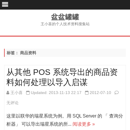
盆盆罐罐
王小喜的个人技术资料搜集站
跳
至
内
容
标签：
商品资料
从其他 POS 系统导出的商品资
料如何处理以导入启谋
从
王小喜
Updated: 2013-11-13 22:17
2012-07-10
其
无评论
他
这里以联华的瑞星系统为例。用 SQL Server 的 「 查询分
POS
析器」 可以导出瑞星系统的所...
阅读更多 »