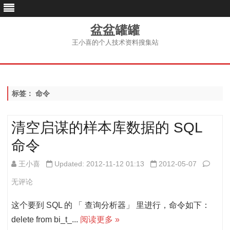
盆盆罐罐
王小喜的个人技术资料搜集站
跳
至
内
容
标签：
命令
清空启谋的样本库数据的 SQL
命令
清
王小喜
Updated: 2012-11-12 01:13
2012-05-07
空
无评论
启
这个要到 SQL 的 「 查询分析器」 里进行，命令如下：
谋
delete from bi_t_...
阅读更多 »