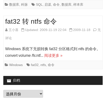
的
数据库
,
科脉
SQL
,
启谋
,
命令
,
数据库
,
样本库
样
本
fat32 转 ntfs 命令
库
fat32
王小喜
Updated: 2009-11-19 22:04
2009-11-18
无
数
转
评论
据
ntfs
Windows 系统下无损转换 fat32 分区格式到 ntfs 的命令。
的
命
convert volume /fs:ntf...
阅读更多 »
SQL
令
Windows
fat32
,
ntfs
,
命令
命
令
归档
归
档