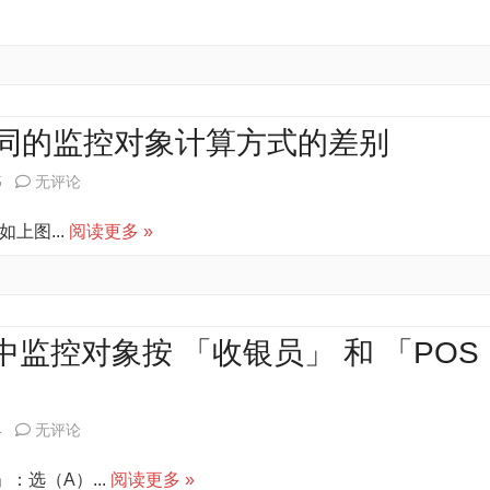
到
POS
的
纸
期
前
设
张
故
台
置
打
障
扫
不同的监控对象计算方式的差别
印
的
描
启
5
无评论
单
解
商
谋
据
如上图...
阅读更多 »
决
品
「前
的
时
台
设
弹
销
置
 中监控对象按 「收银员」 和 「POS
出
售
方
结
监
法
启
4
无评论
算
控」
谋
窗
」：选（A）...
阅读更多 »
中