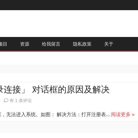
跳
项目
资源
给我留言
隐私政策
关于
至
内
容
录连接」 对话框的原因及解决
打
9
有 1 条评论
开
，无法进入系统。如图： 解决方法：打开注册表...
阅读更多 »
启
谋