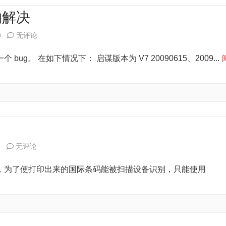
后
的解决
台
启
9
无评论
提
谋
。 在如下情况下： 启谋版本为 V7 20090615、2009...
示
后
「远
台
程
无
登
法
录
删
启
3
无评论
连
除
谋
接」
，为了使打印出来的国际条码能被扫描设备识别，只能使用
历
新
对
史
版
话
数
标
框