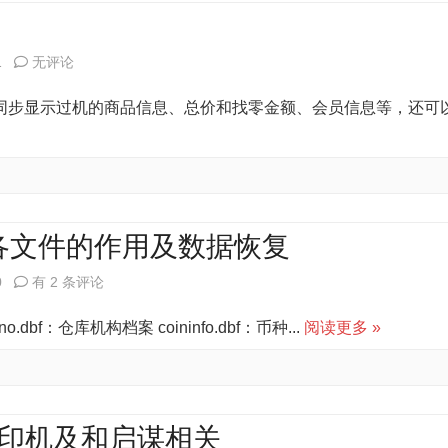
据
签
的
的
打
原
科
1
无评论
解
印
因
脉
同步显示过机的商品信息、总价和找零金额、会员信息等，还可
决
程
及
软
序
解
件
相
决
双
关
屏
夹中各文件的作用及数据恢复
设
启
0
有 2 条评论
置
谋
dbf：仓库机构档案 coininfo.dbf：币种...
阅读更多 »
相
前
关
台
posdata
 系列打印机及和启谋相关