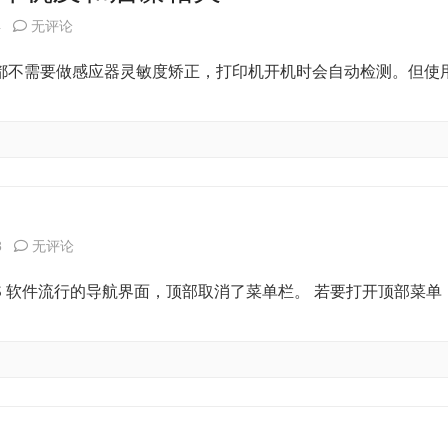
文
TSC
4
无评论
件
TTP-
都不需要做感应器灵敏度矫正，打印机开机时会自动检测。但使
夹
243
中
和
各
244
文
系
件
列
启
8
无评论
的
打
谋
作
S 软件流行的导航界面，顶部取消了菜单栏。 若要打开顶部菜单
印
7.5
用
机
后
及
及
台
数
和
相
据
启