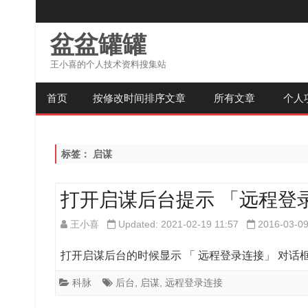
盆盆罐罐
王小喜的个人技术资料搜集站
首页
按修改时间排序文章
所有文章
个人
标签：
启谋
打开启谋后台提示 「远程登
王小喜
Updated: 2021-02-19 11:57
2016-03-0
打开启谋后台的时候显示 「 远程登录连接」 对话框
科脉
后台
,
启谋
,
远程登录连接