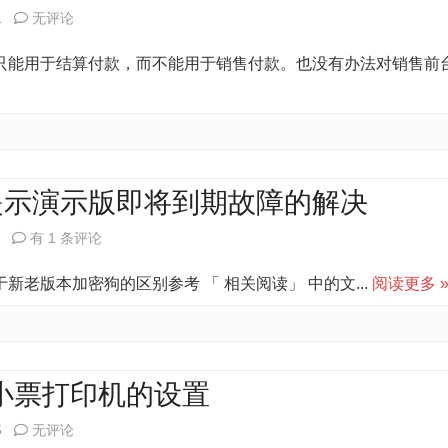
关
恢
关
1
无评论
谋
设
复
于
只能用于结算付款，而不能用于销售付款。也没有办法对销售前
相
置
在
关
启
谋
中
提示演示版即将到期故障的解决
新
使
有 1 条评论
增
用
老版本加密狗的区别参考 「 相关阅读」 中的文...
阅读更多 
付
启
款
谋
方
老
 口小票打印机的设置
式
版
启
5
无评论
加