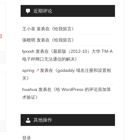
近期评论
王小喜
发表在《
给我留言
》
阅
張曉明
发表在《
给我留言
》
lyxxxh
发表在《
最新版（2012-10）大华 TM-A
电子秤网口无法通信的解决
》
spring
发表在《
godaddy 域名注册和设置相
关
》
huahua
发表在《
给 WordPress 的评论添加算
术验证
》
其他操作
登录