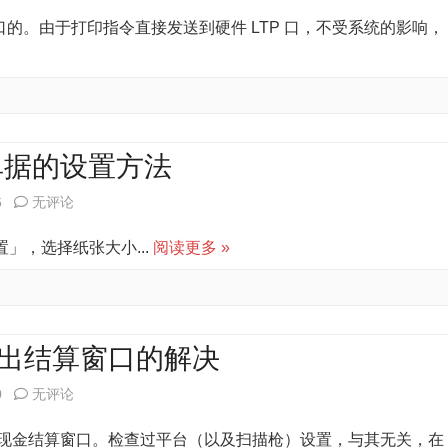
谋
P 口的。由于打印指令直接发送到硬件 LTP 口，不受系统的影响，
密
POS
狗
前
后
台
前
使
单据的设置方法
台
用
启
6
无评论
提
USB
谋
示
置」，选择纸张大小...
阅读更多 »
口
中
演
小
使
示
票
用
版
弹出结算窗口的解决
打
非
即
启
0
无评论
印
常
将
谋
机
动弹出现金结算窗口。检查过平台（以及扫描枪）设置，与其无关，在
规