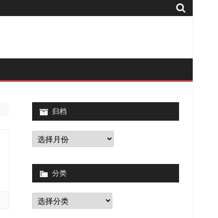
归档
归
档
分类
分
类