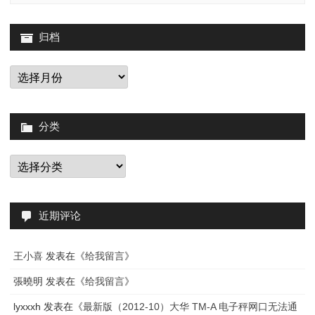
Wordp
归档
数
据
归
档
库
垃
分类
圾
分
的
类
插
件：
近期评论
Clean
王小喜
发表在《
给我留言
》
Opti
張曉明
发表在《
给我留言
》
Disab
lyxxxh
发表在《
最新版（2012-10）大华 TM-A 电子秤网口无法通
autos