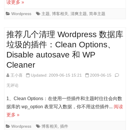
读更多 »
简
单
Wordpress
主题
,
博客相关
,
清爽主题
,
简单主题
清
推荐几个清理 Wordpress 数据库
爽
垃圾的插件：Clean Options、
到
Disable autosave 和 WP
极
Cleaner
致
的
推
王小喜
Updated: 2009-06-15 15:21
2009-06-15
Wordp
荐
无评论
主
几
1、Clean Options：在使用一些插件和主题时往往会向数
题
个
据库的 wp_option 表里写入数据，你不用这些插件...
阅读
更多 »
清
理
Wordpress
博客相关
,
插件