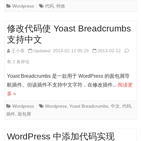
实
Wordpress
代码
,
特效
现
Word
修改代码使 Yoast Breadcrumbs
页
支持中文
面
修
王小喜
Updated: 2013-02-12 00:29
2013-02-12
淡
改
有 2 条评论
入
代
Yoast Breadcrumbs 是一款用于 WordPress 的面包屑导
动
码
航插件。但该插件不支持中文字符，在修改插件...
阅读更
画
多 »
使
特
Yoast
Wordpress
Wordpress
,
Yoast Breadcrumbs
,
中文
,
代码
,
效
插件
,
面包屑
Bread
支
WordPress 中添加代码实现
持