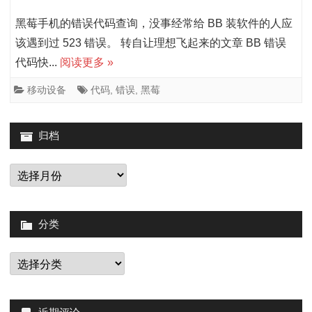
集
错
黑莓手机的错误代码查询，没事经常给 BB 装软件的人应
+详
误
该遇到过 523 错误。 转自让理想飞起来的文章 BB 错误
代码快...
阅读更多 »
解
代
码
移动设备
代码
,
错误
,
黑莓
快
归档
速
查
归
档
询
分类
分
类