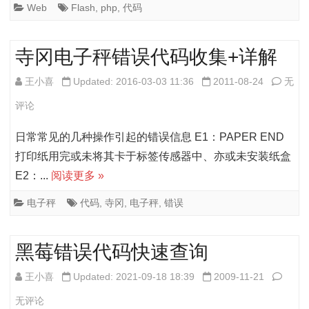
入
Web
Flash
,
php
,
代码
功
Flash
能
文
寺冈电子秤错误代码收集+详解
件
寺
王小喜
Updated: 2016-03-03 11:36
2011-08-24
无
的
冈
评论
代
电
日常常见的几种操作引起的错误信息 E1：PAPER END
码
子
打印纸用完或未将其卡于标签传感器中、亦或未安装纸盒
E2：...
阅读更多 »
秤
错
电子秤
代码
,
寺冈
,
电子秤
,
错误
误
黑莓错误代码快速查询
代
码
黑
王小喜
Updated: 2021-09-18 18:39
2009-11-21
收
莓
无评论