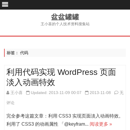
盆盆罐罐
王小喜的个人技术资料搜集站
跳
至
内
容
标签：
代码
利用代码实现 WordPress 页面
淡入动画特效
利
王小喜
Updated: 2013-11-09 00:07
2013-11-08
无
用
评论
代
完全参考这篇文章：利用 CSS3 实现页面淡入动画特效。
码
利用了 CSS3 的动画属性 「@keyfram...
阅读更多 »